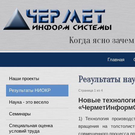
Когда ясно зачем
Главная
Результаты на
Наши проекты
Результаты НИОКР
Страница 1 из 4
Новые технолог
Наука - это весело
«ЧерметИнформ
Семинары
1) Технология производс
Специальная оценка
вращения на толстолист
условий труда
совмещенного процесса про